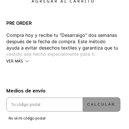
PRE ORDER
Compra hoy y recibe tu "Desarraigo" dos semanas
después de la fecha de compra. Este método
ayuda a evitar desechos textiles y garantiza que tu
vestido sea hecho especialmente para ti.
VER MÁS
En gajos de gasa de seda que aportan
transparencias y una profunda abertura en la
espalda. Su increíble vuelo lo convierte en una
pieza clave de esta colección.
Medios de envío
ENTREGAS PARA EL CP:
CAMBIAR CP
La red es tejida 100% de manera artesanal con
canutillos, mostacillas, cristales y piedras en tonos
CALCULAR
grises.
No sé mi código postal
TABLA DE TALLES: