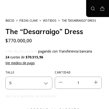
INICIO
>
PIEZAS CLAVE
>
VESTIDOS
>
THE “DESARRAIGO” DRESS
The “Desarraigo” Dress
$770.000,00
10% de descuento
pagando con Transferencia bancaria
24
cuotas de
$70.515,96
Ver medios de pago
TALLE
CANTIDAD
¡No te lo pierdas, es el último!